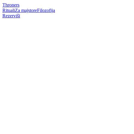
Throne
rs
Rituali
Za majstore
Filozofija
Rezerviši